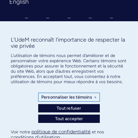
English
L’UdeM reconnaît l’importance de respecter la
vie privée
L’utilisation de témoins nous permet d’améliorer et de
Abonnez-vous à notre infolettre
personnaliser votre expérience Web. Certains témoins sont
pour connaître l’actualité facultaire
obligatoires pour assurer le fonctionnement et la sécurité
du site Web, alors que d’autres enregistrent vos
préférences. En acceptant tout, vous consentez à notre
utilisation de témoins pour mieux répondre à vos besoins.
Personnaliser les témoins
>
S'ABONNER
Tout refuser
Tout accepter
© Faculté de médecine - Université de Montréal
politique de confidentialité
Voir notre
et nos
conditions d’utilisation
.