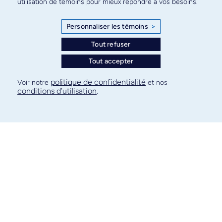
utilisation de témoins pour mieux répondre à vos besoins.
Personnaliser les témoins
>
Tout refuser
Tout accepter
politique de confidentialité
Voir notre
et nos
NOUVEAU
conditions d’utilisation
.
Programme
personnalisé
mieux-être
Ce
programme
vise à
développer
votre