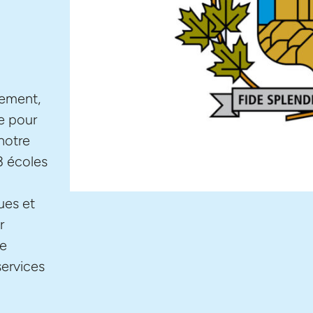
nement,
e pour
 notre
3 écoles
ues et
r
te
services