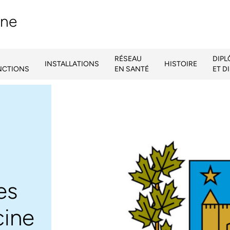
ine
RÉSEAU
DIP
INSTALLATIONS
HISTOIRE
NCTIONS
EN SANTÉ
ET D
es
cine