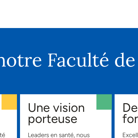
notre Faculté d
Une vision
De
porteuse
fo
é
Leaders en santé, nous
Excel