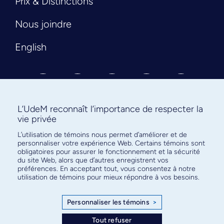
Prix & Distinctions
Nous joindre
English
L’UdeM reconnaît l’importance de respecter la
vie privée
L’utilisation de témoins nous permet d’améliorer et de
Abonnez-vous à notre infolettre
personnaliser votre expérience Web. Certains témoins sont
pour connaître l’actualité facultaire
obligatoires pour assurer le fonctionnement et la sécurité
du site Web, alors que d’autres enregistrent vos
préférences. En acceptant tout, vous consentez à notre
utilisation de témoins pour mieux répondre à vos besoins.
Personnaliser les témoins
>
S'ABONNER
Tout refuser