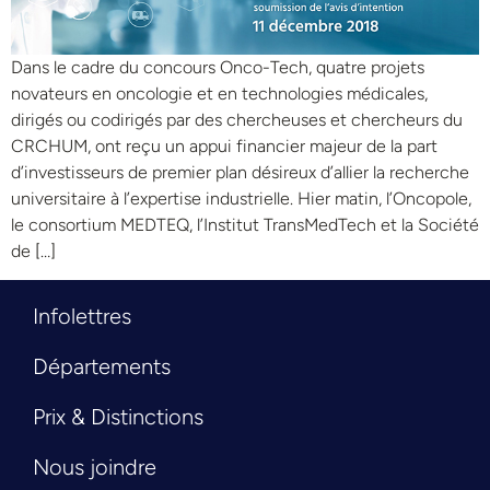
Dans le cadre du concours Onco-Tech, quatre projets
novateurs en oncologie et en technologies médicales,
dirigés ou codirigés par des chercheuses et chercheurs du
CRCHUM, ont reçu un appui financier majeur de la part
d’investisseurs de premier plan désireux d’allier la recherche
universitaire à l’expertise industrielle. Hier matin, l’Oncopole,
le consortium MEDTEQ, l’Institut TransMedTech et la Société
de […]
Infolettres
Départements
Prix & Distinctions
Nous joindre