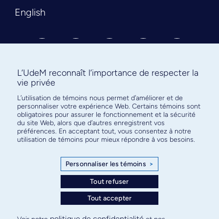
English
L’UdeM reconnaît l’importance de respecter la
vie privée
L’utilisation de témoins nous permet d’améliorer et de
Abonnez-vous à notre infolettre
personnaliser votre expérience Web. Certains témoins sont
pour connaître l’actualité facultaire
obligatoires pour assurer le fonctionnement et la sécurité
du site Web, alors que d’autres enregistrent vos
préférences. En acceptant tout, vous consentez à notre
utilisation de témoins pour mieux répondre à vos besoins.
Personnaliser les témoins
>
S'ABONNER
Tout refuser
Tout accepter
© Faculté de médecine - Université de Montréal
politique de confidentialité