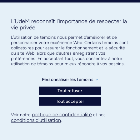
L’UdeM reconnaît l’importance de respecter la
vie privée
L’utilisation de témoins nous permet d’améliorer et de
Abonnez-vous à notre infolettre
personnaliser votre expérience Web. Certains témoins sont
pour connaître l’actualité facultaire
obligatoires pour assurer le fonctionnement et la sécurité
du site Web, alors que d’autres enregistrent vos
préférences. En acceptant tout, vous consentez à notre
utilisation de témoins pour mieux répondre à vos besoins.
Personnaliser les témoins
>
S'ABONNER
Tout refuser
Tout accepter
© Faculté de médecine - Université de Montréal
politique de confidentialité
Voir notre
et nos
conditions d’utilisation
.
Plan de site
Confidentialité
Conditions d’utilisation
Paramètres des témoins