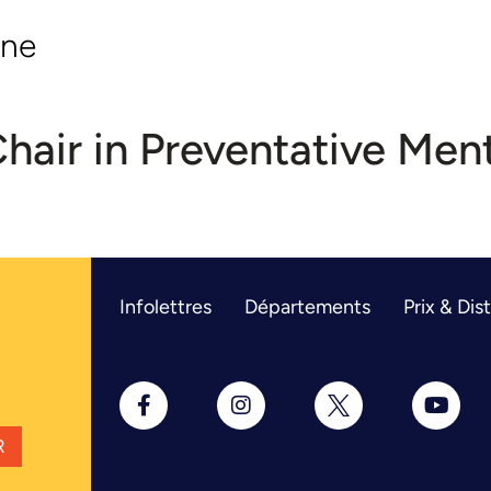
ine
air in Preventative Ment
Infolettres
Départements
Prix & Dis
R