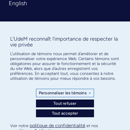
English
L’UdeM reconnaît l’importance de respecter la
vie privée
L’utilisation de témoins nous permet d’améliorer et de
Abonnez-vous à notre infolettre
personnaliser votre expérience Web. Certains témoins sont
pour connaître l’actualité facultaire
obligatoires pour assurer le fonctionnement et la sécurité
du site Web, alors que d’autres enregistrent vos
préférences. En acceptant tout, vous consentez à notre
utilisation de témoins pour mieux répondre à vos besoins.
Personnaliser les témoins
>
S'ABONNER
Tout refuser
Tout accepter
© Faculté de médecine - Université de Montréal
politique de confidentialité
Voir notre
et nos