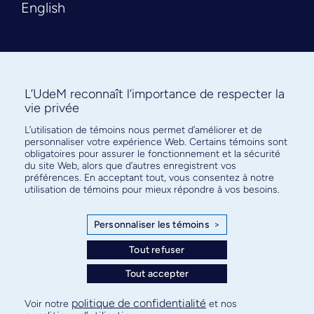
English
L’UdeM reconnaît l’importance de respecter la
vie privée
L’utilisation de témoins nous permet d’améliorer et de
Abonnez-vous à notre infolettre
personnaliser votre expérience Web. Certains témoins sont
pour connaître l’actualité facultaire
obligatoires pour assurer le fonctionnement et la sécurité
du site Web, alors que d’autres enregistrent vos
préférences. En acceptant tout, vous consentez à notre
utilisation de témoins pour mieux répondre à vos besoins.
Personnaliser les témoins
>
S'ABONNER
Tout refuser
Tout accepter
© Faculté de médecine - Université de Montréal
politique de confidentialité
Voir notre
et nos