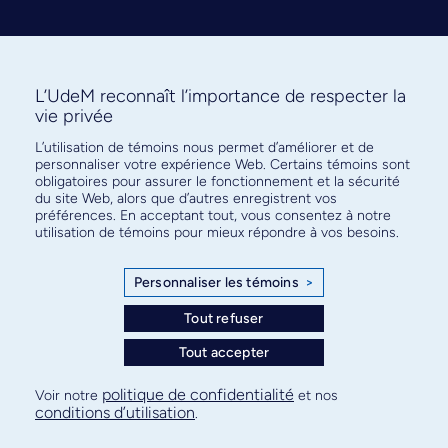
L’UdeM reconnaît l’importance de respecter la
vie privée
L’utilisation de témoins nous permet d’améliorer et de
Abonnez-vous à notre infolettre
personnaliser votre expérience Web. Certains témoins sont
pour connaître l’actualité facultaire
obligatoires pour assurer le fonctionnement et la sécurité
du site Web, alors que d’autres enregistrent vos
préférences. En acceptant tout, vous consentez à notre
utilisation de témoins pour mieux répondre à vos besoins.
Personnaliser les témoins
>
S'ABONNER
Tout refuser
Tout accepter
© Faculté de médecine - Université de Montréal
politique de confidentialité
Voir notre
et nos
conditions d’utilisation
.
Plan de site
Confidentialité
Conditions d’utilisation
Paramètres des témoins