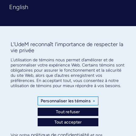
English
L’UdeM reconnaît l’importance de respecter la
vie privée
L’utilisation de témoins nous permet d’améliorer et de
Abonnez-vous à notre infolettre
personnaliser votre expérience Web. Certains témoins sont
pour connaître l’actualité facultaire
obligatoires pour assurer le fonctionnement et la sécurité
du site Web, alors que d’autres enregistrent vos
préférences. En acceptant tout, vous consentez à notre
utilisation de témoins pour mieux répondre à vos besoins.
Personnaliser les témoins
>
S'ABONNER
Tout refuser
Tout accepter
© Faculté de médecine - Université de Montréal
politique de confidentialité
Voir notre
et nos