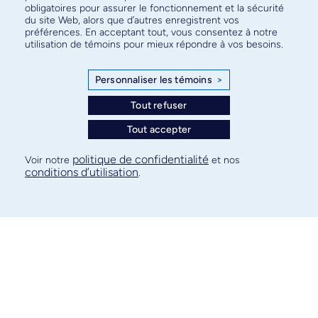
obligatoires pour assurer le fonctionnement et la sécurité
English
du site Web, alors que d’autres enregistrent vos
préférences. En acceptant tout, vous consentez à notre
utilisation de témoins pour mieux répondre à vos besoins.
Personnaliser les témoins
>
Tout refuser
Tout accepter
Abonnez-vous à notre infolettre
politique de confidentialité
Voir notre
et nos
pour connaître l’actualité facultaire
conditions d’utilisation
.
S'ABONNER
© Faculté de médecine - Université de Montréal