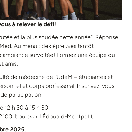
s à relever le défi!
us futée et la plus soudée cette année? Réponse
cMed. Au menu : des épreuves tantôt
ne ambiance survoltée! Formez une équipe ou
t amis.
ulté de médecine de l’UdeM ‒ étudiantes et
rsonnel et corps professoral. Inscrivez-vous
de participation!
 12 h 30 à 15 h 30
 2100, boulevard Édouard-Montpetit
mbre 2025.