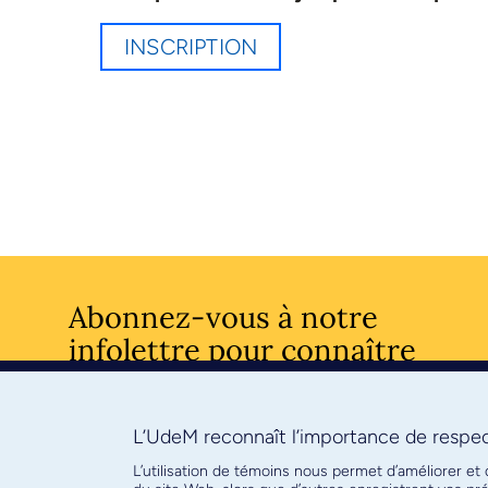
INSCRIPTION
Abonnez-vous à notre
infolettre pour connaître
l’actualité facultaire
L’UdeM reconnaît l’importance de respect
S'ABONNE
L’utilisation de témoins nous permet d’améliorer et