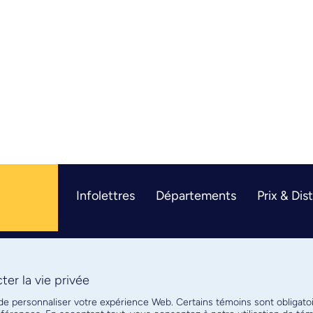
Infolettres
Départements
Prix & Dis
er la vie privée
R
 de personnaliser votre expérience Web. Certains témoins sont obligato