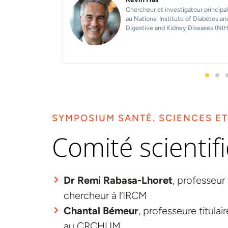
e de Recherche
Professeure adjointe de clinique au
iologie de
Département de pédiatrie et
seur de médecine
chercheuse au Centre de recherch
ntréal
Azrieli du CHU Sainte-Justine
SYMPOSIUM SANTÉ, SCIENCES ET
Comité scientif
Dr Remi Rabasa-Lhoret
, professeur
chercheur à l’IRCM
Chantal Bémeur
, professeure titula
au CRCHUM