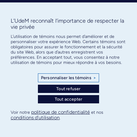
L’UdeM reconnaît l’importance de respecter la
vie privée
L’utilisation de témoins nous permet d’améliorer et de
Abonnez-vous à notre infolettre
personnaliser votre expérience Web. Certains témoins sont
pour connaître l’actualité facultaire
obligatoires pour assurer le fonctionnement et la sécurité
du site Web, alors que d’autres enregistrent vos
préférences. En acceptant tout, vous consentez à notre
utilisation de témoins pour mieux répondre à vos besoins.
Personnaliser les témoins
>
S'ABONNER
Tout refuser
Tout accepter
© Faculté de médecine - Université de Montréal
politique de confidentialité
Voir notre
et nos
conditions d’utilisation
.
Plan de site
Confidentialité
Conditions d’utilisation
Paramètres des témoins