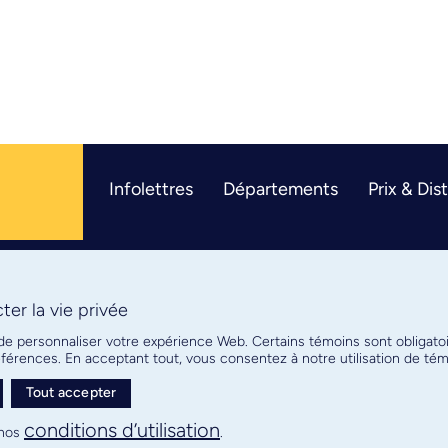
Infolettres
Départements
Prix & Dis
er la vie privée
R
 de personnaliser votre expérience Web. Certains témoins sont obligato
références. En acceptant tout, vous consentez à notre utilisation de t
Tout accepter
Plan de site
Confidentialité
conditions d’utilisation
nos
.