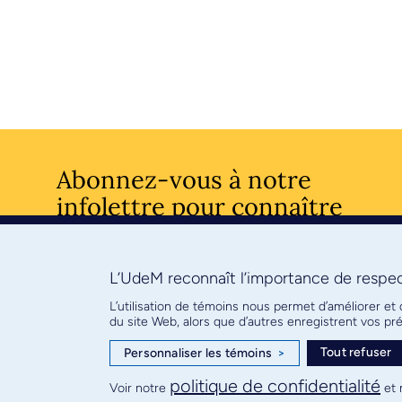
Abonnez-vous à notre
infolettre pour connaître
l’actualité facultaire
L’UdeM reconnaît l’importance de respect
S'ABONNE
L’utilisation de témoins nous permet d’améliorer et
du site Web, alors que d’autres enregistrent vos p
Tout refuser
Personnaliser les témoins
>
© Faculté de médecine - Université de Montréal
politique de confidentialité
Voir notre
et 