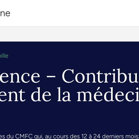
ine
lle
lence – Contribu
ent de la médec
es du CMFC qui, au cours des 12 à 24 derniers mois