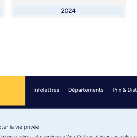
2024
Infolettres
Départements
Prix & Dis
er la vie privée
R
 de personnaliser votre expérience Web. Certains témoins sont obligato