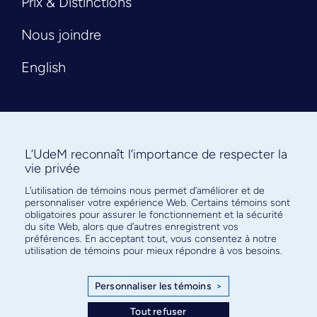
Prix & Distinctions
Nous joindre
English
L’UdeM reconnaît l’importance de respecter la
vie privée
L’utilisation de témoins nous permet d’améliorer et de
Abonnez-vous à notre infolettre
personnaliser votre expérience Web. Certains témoins sont
pour connaître l’actualité facultaire
obligatoires pour assurer le fonctionnement et la sécurité
du site Web, alors que d’autres enregistrent vos
préférences. En acceptant tout, vous consentez à notre
utilisation de témoins pour mieux répondre à vos besoins.
Personnaliser les témoins
>
S'ABONNER
Tout refuser