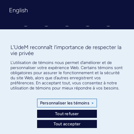
English
L’UdeM reconnaît l’importance de respecter la
vie privée
L’utilisation de témoins nous permet d’améliorer et de
Abonnez-vous à notre infolettre
personnaliser votre expérience Web. Certains témoins sont
pour connaître l’actualité facultaire
obligatoires pour assurer le fonctionnement et la sécurité
du site Web, alors que d’autres enregistrent vos
préférences. En acceptant tout, vous consentez à notre
utilisation de témoins pour mieux répondre à vos besoins.
Personnaliser les témoins
>
S'ABONNER
Tout refuser
Tout accepter
© Faculté de médecine - Université de Montréal