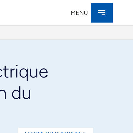
MENU
ctrique
on du