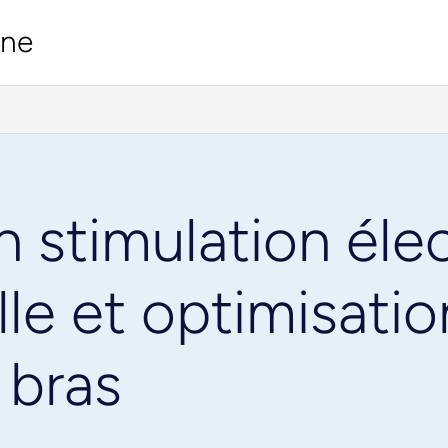
ine
n stimulation éle
le et optimisati
 bras