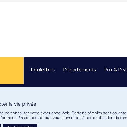
Infolettres
Départements
Prix & Dis
er la vie privée
R
 de personnaliser votre expérience Web. Certains témoins sont obligato
références. En acceptant tout, vous consentez à notre utilisation de t