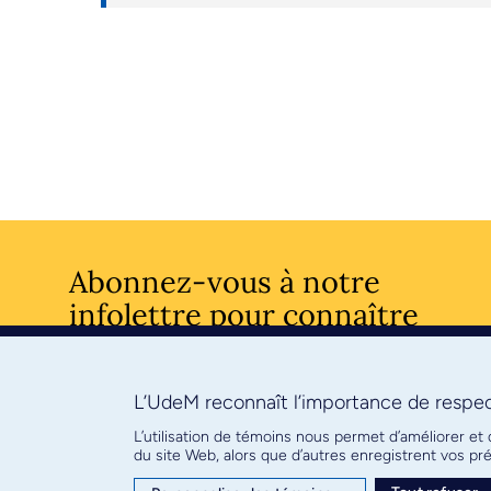
Abonnez-vous à notre
infolettre pour connaître
l’actualité facultaire
L’UdeM reconnaît l’importance de respect
S'ABONNE
L’utilisation de témoins nous permet d’améliorer et
du site Web, alors que d’autres enregistrent vos p