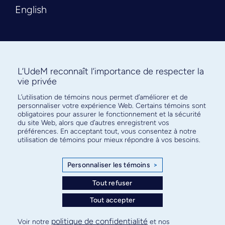
English
L’UdeM reconnaît l’importance de respecter la
vie privée
L’utilisation de témoins nous permet d’améliorer et de
Abonnez-vous à notre infolettre
personnaliser votre expérience Web. Certains témoins sont
pour connaître l’actualité facultaire
obligatoires pour assurer le fonctionnement et la sécurité
du site Web, alors que d’autres enregistrent vos
préférences. En acceptant tout, vous consentez à notre
utilisation de témoins pour mieux répondre à vos besoins.
Personnaliser les témoins
>
S'ABONNER
Tout refuser
Tout accepter
© Faculté de médecine - Université de Montréal
politique de confidentialité
Voir notre
et nos