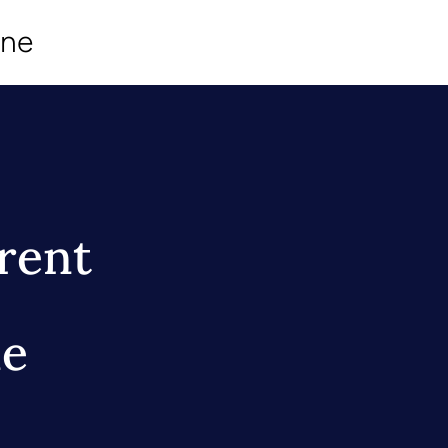
ine
rent
de