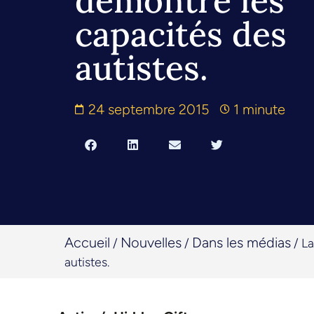
démontre les
capacités des
autistes.
24 septembre 2015
1 minute
Accueil
Nouvelles
Dans les médias
/
/
/
La
autistes.