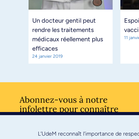
Un docteur gentil peut
Espoi
rendre les traitements
vacci
11 janv
médicaux réellement plus
efficaces
24 janvier 2019
Abonnez-vous à notre
infolettre pour connaître
l’actualité facultaire
L’UdeM reconnaît l’importance de respect
S'ABONNE