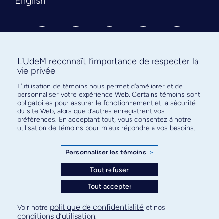
English
L’UdeM reconnaît l’importance de respecter la
vie privée
L’utilisation de témoins nous permet d’améliorer et de
Abonnez-vous à notre infolettre
personnaliser votre expérience Web. Certains témoins sont
pour connaître l’actualité facultaire
obligatoires pour assurer le fonctionnement et la sécurité
du site Web, alors que d’autres enregistrent vos
préférences. En acceptant tout, vous consentez à notre
utilisation de témoins pour mieux répondre à vos besoins.
Personnaliser les témoins
>
S'ABONNER
Tout refuser
Tout accepter
© Faculté de médecine - Université de Montréal
politique de confidentialité
Voir notre
et nos
conditions d’utilisation
.
Plan de site
Confidentialité
Conditions d’utilisation