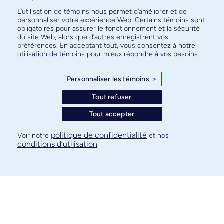
L’utilisation de témoins nous permet d’améliorer et de
CONSEILLÈRE EN GESTION FINANCIÈRE
personnaliser votre expérience Web. Certains témoins sont
Chantal Michauville
obligatoires pour assurer le fonctionnement et la sécurité
du site Web, alors que d’autres enregistrent vos
chantal.michauville@umontreal.ca
préférences. En acceptant tout, vous consentez à notre
utilisation de témoins pour mieux répondre à vos besoins.
514 343-6111, poste 3075
Pavillon Roger-Gaudry, bureau P-711
Personnaliser les témoins
>
Tout refuser
CONSEILLÈRE EN GESTION FINANCIÈRE
Tout accepter
Marie-Eve Carton
marie-eve.carton@umontreal.ca
politique de confidentialité
Voir notre
et nos
conditions d’utilisation
.
514 343-6111 poste 4144
Pavillon Roger-Gaudry, bureau P-718
CONSEILLÈRE EN GESTION FINANCIÈRE
Danielle Cliche
danielle.cliche@umontreal.ca