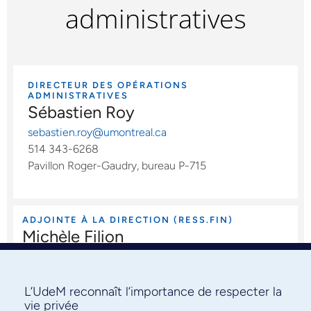
administratives
DIRECTEUR DES OPÉRATIONS
ADMINISTRATIVES
Sébastien Roy
sebastien.roy@umontreal.ca
514 343-6268
Pavillon Roger-Gaudry, bureau P-715
ADJOINTE À LA DIRECTION (RESS.FIN)
Michèle Filion
michele.filion@umontreal.ca
514 343-6111, poste 0221
Pavillon Roger-Gaudry, bureau P-713
L’UdeM reconnaît l’importance de respecter la
vie privée