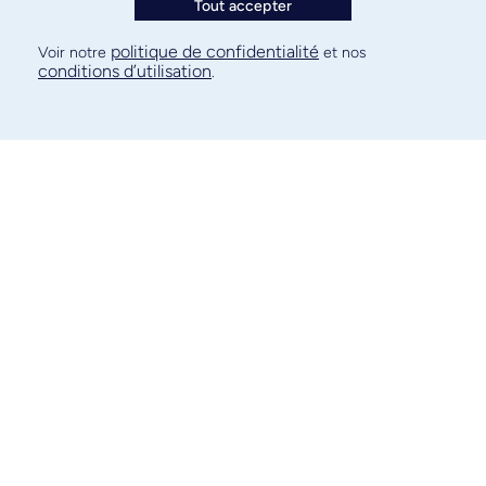
Tout accepter
politique de confidentialité
Voir notre
et nos
conditions d’utilisation
.
Bureau d'aide Point
de repère
DIRECTEUR DU BUREAU D'AIDE POINT DE
REPÈRE
Marc Rouleau