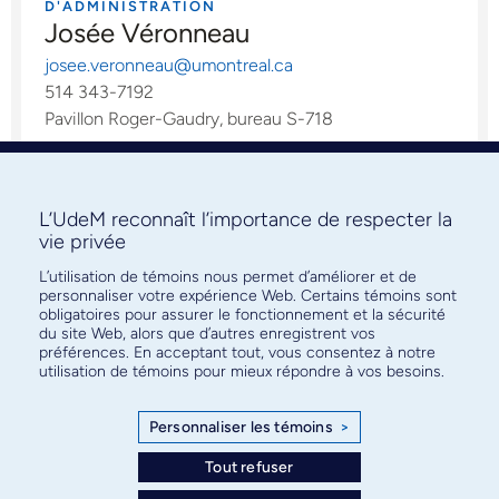
D'ADMINISTRATION
Josée Véronneau
josee.veronneau@umontreal.ca
514 343-7192
Pavillon Roger-Gaudry, bureau S-718
ADJOINTE À LA DIRECTRICE
L’UdeM reconnaît l’importance de respecter la
Chantal Vézina
vie privée
chantal.vezina.2@umontreal.ca
L’utilisation de témoins nous permet d’améliorer et de
Pavillon Roger-Gaudry, bureau S-707
personnaliser votre expérience Web. Certains témoins sont
obligatoires pour assurer le fonctionnement et la sécurité
du site Web, alors que d’autres enregistrent vos
préférences. En acceptant tout, vous consentez à notre
TECHNICIENNE EN COORDINATION DU
utilisation de témoins pour mieux répondre à vos besoins.
TRAVAIL DE BUREAU
Linda Poirier
Personnaliser les témoins
>
linda.poirier@umontreal.ca
514 343-6904
Tout refuser
Pavillon Roger-Gaudry, bureau S-707