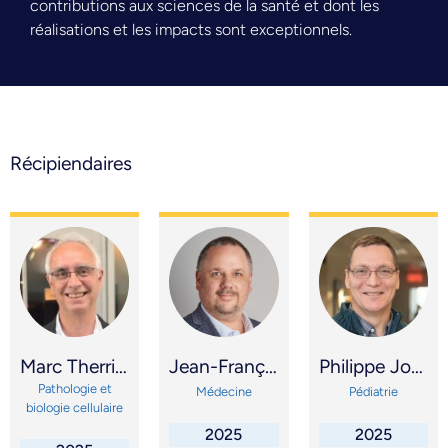
contributions aux sciences de la santé et dont les
réalisations et les impacts sont exceptionnels.
Récipiendaires
Marc Therrien
Jean-François Côté
Philippe Jouvet
Pathologie et
Médecine
Pédiatrie
biologie cellulaire
2025
2025