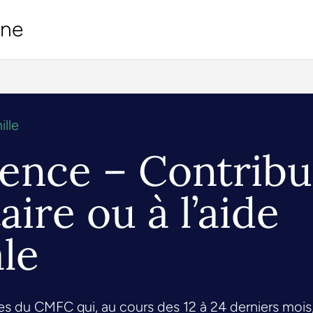
ine
lle
lence – Contribut
re ou à l’aide
le
es du CMFC qui, au cours des 12 à 24 derniers mois