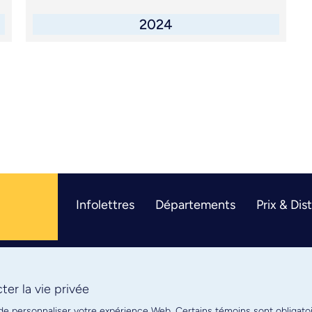
2024
Infolettres
Départements
Prix & Dis
er la vie privée
R
 de personnaliser votre expérience Web. Certains témoins sont obligato