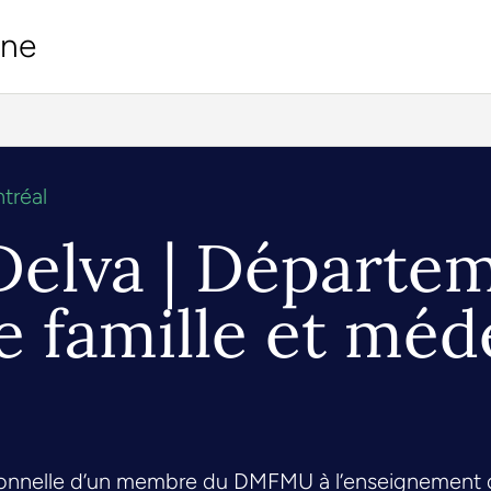
ine
tréal
 Delva | Départe
 famille et méd
tionnelle d’un membre du DMFMU à l’enseignement de