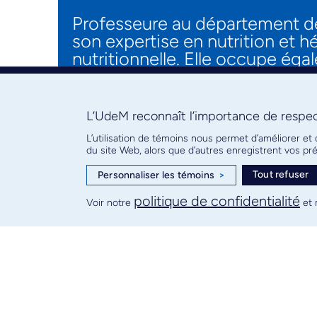
Professeure au département de
son expertise en nutrition et h
nutritionnelle. Elle occupe ég
l’UdeM depuis 2024.
L’UdeM reconnaît l’importance de respect
Marie Laberge
L’utilisation de témoins nous permet d’améliorer et
du site Web, alors que d’autres enregistrent vos p
Professeure titulaire à l'École
Tout refuser
Personnaliser les témoins
>
et chercheuse régulière au Cen
politique de confidentialité
d'une Chaire de recherche du C
Voir notre
et 
Gabrielle Page
Professeure agrégée au départ