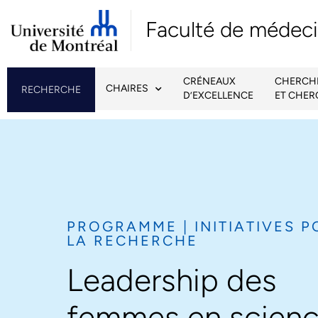
Faculté de médec
CRÉNEAUX
CHERCH
CHAIRES
RECHERCHE
D’EXCELLENCE
ET CHE
PROGRAMME | INITIATIVES 
LA RECHERCHE​
Leadership des
femmes en scienc