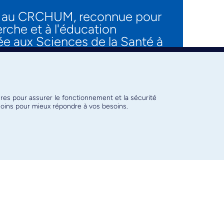
 et au CRCHUM, reconnue pour
erche et à l'éducation
ée aux Sciences de la Santé à
ires pour assurer le fonctionnement et la sécurité
émoins pour mieux répondre à vos besoins.
ne de l'Université de Montréal
e est également titulaire
ravail dès l’adolescence.
la douleur de l’Université de