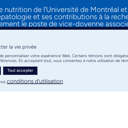
 nutrition de l’Université de Montréal
épatologie et ses contributions à la rech
alement le poste de vice-doyenne associ
er la vie privée
 de personnaliser votre expérience Web. Certains témoins sont obligato
références. En acceptant tout, vous consentez à notre utilisation de t
 de réadaptation de la Faculté de médeci
Tout accepter
tre de recherche du CHU Ste-Justine. Ell
conditions d’utilisation
anada en prévention de l’incapacité de t
nos
.
ement d’anesthésiologie et médecine de 