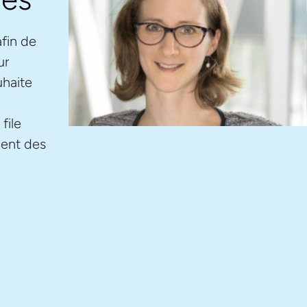
afin de
ur
uhaite
file
ment des