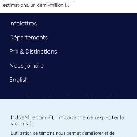
estimations, un demi-million […]
Infolettres
Départements
Prix & Distinctions
Nous joindre
English
L’UdeM reconnaît l’importance de respecter la
vie privée
L’utilisation de témoins nous permet d’améliorer et de
Abonnez-vous à notre infolettre