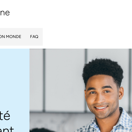
ine
ION MONDE
FAQ
té
ant