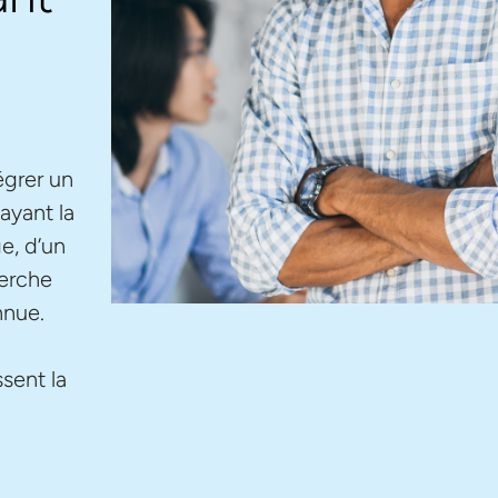
égrer un
ayant la
ge, d’un
herche
nnue.
s
sent la