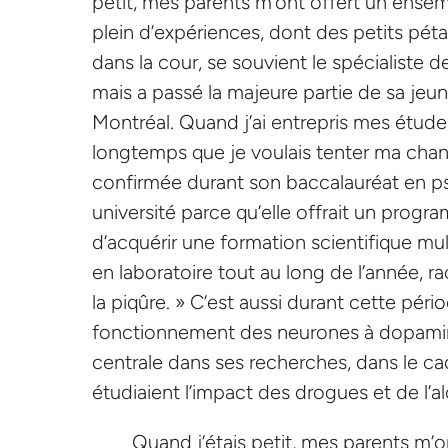
petit, mes parents m’ont offert un ensemb
plein d’expériences, dont des petits péta
dans la cour, se souvient le spécialiste 
mais a passé la majeure partie de sa jeu
Montréal. Quand j’ai entrepris mes étude
longtemps que je voulais tenter ma chan
confirmée durant son baccalauréat en psy
université parce qu’elle offrait un progr
d’acquérir une formation scientifique mult
en laboratoire tout au long de l’année, rac
la piqûre. » C’est aussi durant cette pér
fonctionnement des neurones à dopamine
centrale dans ses recherches, dans le cad
étudiaient l’impact des drogues et de l’al
Quand j’étais petit, mes parents m’o