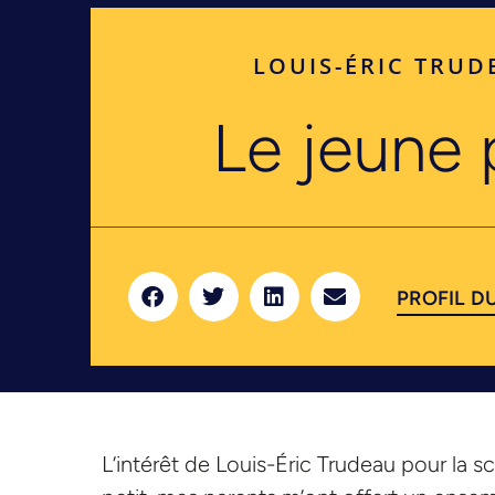
LOUIS-ÉRIC TRUD
Le jeune 
PROFIL D
L’intérêt de Louis-Éric Trudeau pour la s