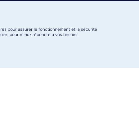
Marie Carole
Alexandre Prat
Boucher
ires pour assurer le fonctionnement et la sécurité
émoins pour mieux répondre à vos besoins.
Dany Gagnon
Mike Sapieha