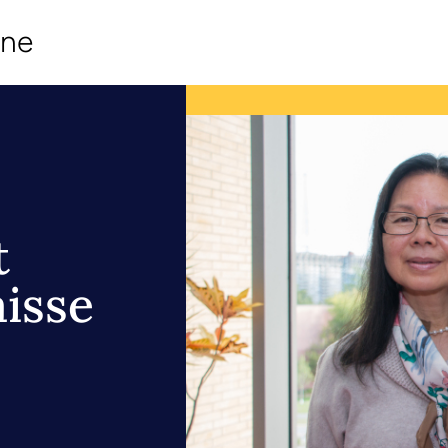
ine
t
aisse