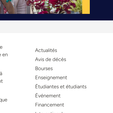
ie
Actualités
e en
Avis de décès
Bourses
 à
Enseignement
nt
Étudiantes et étudiants
Événement
ique
Financement