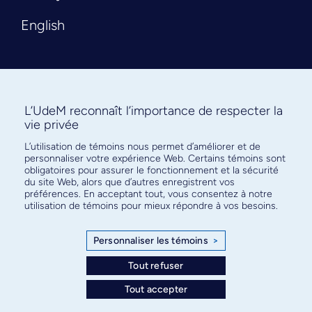
English
L’UdeM reconnaît l’importance de respecter la
vie privée
L’utilisation de témoins nous permet d’améliorer et de
Abonnez-vous à notre infolettre
personnaliser votre expérience Web. Certains témoins sont
pour connaître l’actualité facultaire
obligatoires pour assurer le fonctionnement et la sécurité
du site Web, alors que d’autres enregistrent vos
préférences. En acceptant tout, vous consentez à notre
utilisation de témoins pour mieux répondre à vos besoins.
Personnaliser les témoins
>
S'ABONNER
Tout refuser
Tout accepter
© Faculté de médecine - Université de Montréal