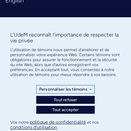
English
L’UdeM reconnaît l’importance de respecter la
vie privée
L’utilisation de témoins nous permet d’améliorer et de
Abonnez-vous à notre infolettre
personnaliser votre expérience Web. Certains témoins sont
pour connaître l’actualité facultaire
obligatoires pour assurer le fonctionnement et la sécurité
du site Web, alors que d’autres enregistrent vos
préférences. En acceptant tout, vous consentez à notre
utilisation de témoins pour mieux répondre à vos besoins.
Personnaliser les témoins
>
S'ABONNER
Tout refuser
Tout accepter
© Faculté de médecine - Université de Montréal
politique de confidentialité
Voir notre
et nos
conditions d’utilisation
.
Plan de site
Confidentialité
Conditions d’utilisation