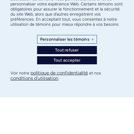
personnaliser votre expérience Web. Certains témoins sont
obligatoires pour assurer le fonctionnement et la sécurité
du site Web, alors que d’autres enregistrent vos
Baccalauréat
– 90 crédits
préférences. En acceptant tout, vous consentez à notre
Kinésiologie
utilisation de témoins pour mieux répondre à vos besoins.
Personnaliser les témoins
>
Baccalauréat
– 90 crédits
Microbiologie et immunologie​
Tout refuser
Tout accepter
Baccalauréat
– 90 crédits
politique de confidentialité
Voir notre
et nos
Neurosciences
conditions d’utilisation
.
Baccalauréat
– 120 crédits
Nutrition
Baccalauréat
– 90 crédits
Physiothérapie