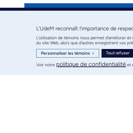
M.D.-M. Sc.
L’UdeM reconnaît l’importance de respect
M.D.-Ph. D.
L’utilisation de témoins nous permet d’améliorer et
du site Web, alors que d’autres enregistrent vos p
Tout refuser
Personnaliser les témoins
>
politique de confidentialité
D.E.S.-M. Sc.
Voir notre
et 
D.E.S.-Ph. D.