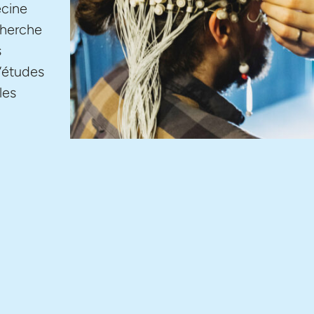
ecine
cherche
s
d’études
les