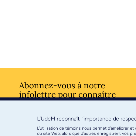
Abonnez-vous à notre
infolettre pour connaître
l’actualité facultaire
L’UdeM reconnaît l’importance de respect
S'ABONNE
L’utilisation de témoins nous permet d’améliorer et
du site Web, alors que d’autres enregistrent vos p