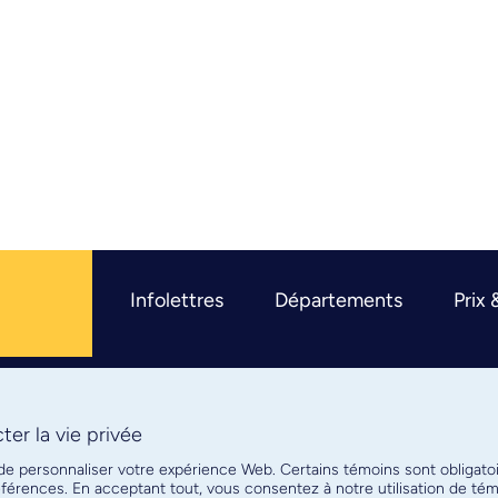
Infolettres
Départements
Prix 
er la vie privée
R
 de personnaliser votre expérience Web. Certains témoins sont obligato
références. En acceptant tout, vous consentez à notre utilisation de t