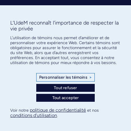
L’UdeM reconnaît l’importance de respecter la
vie privée
L’utilisation de témoins nous permet d’améliorer et de
Abonnez-vous à notre infolettre
personnaliser votre expérience Web. Certains témoins sont
pour connaître l’actualité facultaire
obligatoires pour assurer le fonctionnement et la sécurité
du site Web, alors que d’autres enregistrent vos
préférences. En acceptant tout, vous consentez à notre
utilisation de témoins pour mieux répondre à vos besoins.
Personnaliser les témoins
>
S'ABONNER
Tout refuser
Tout accepter
© Faculté de médecine - Université de Montréal
politique de confidentialité
Voir notre
et nos
conditions d’utilisation
.
Plan de site
Confidentialité
Conditions d’utilisation
Paramètres des témoins