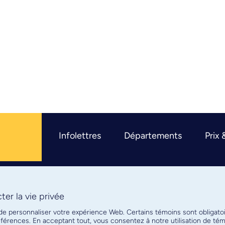
Infolettres
Départements
Prix 
er la vie privée
R
 de personnaliser votre expérience Web. Certains témoins sont obligato
références. En acceptant tout, vous consentez à notre utilisation de t