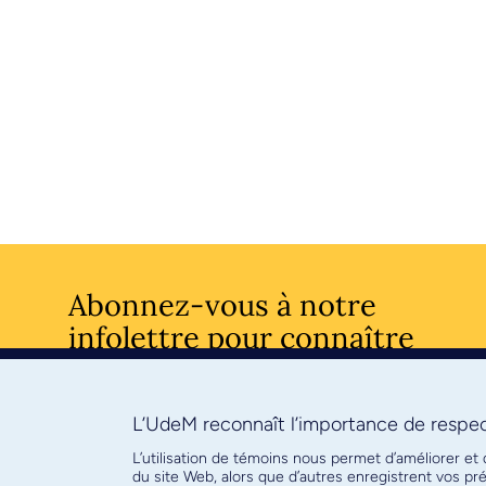
Abonnez-vous à notre
infolettre pour connaître
l’actualité facultaire
L’UdeM reconnaît l’importance de respect
S'ABONNE
L’utilisation de témoins nous permet d’améliorer et
du site Web, alors que d’autres enregistrent vos p