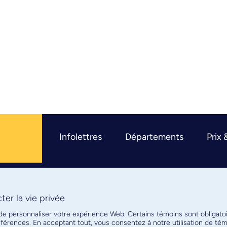
Infolettres
Départements
Prix 
er la vie privée
R
 de personnaliser votre expérience Web. Certains témoins sont obligato
références. En acceptant tout, vous consentez à notre utilisation de t