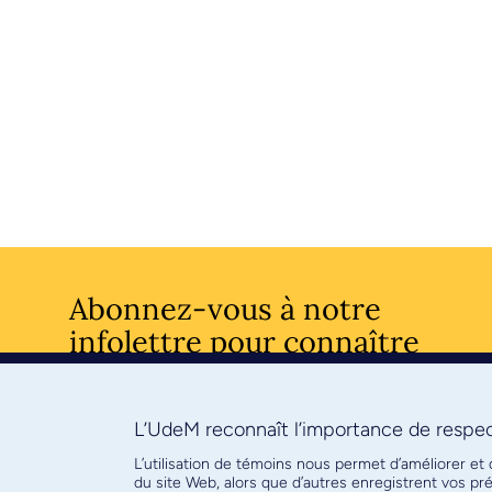
Abonnez-vous à notre
infolettre pour connaître
l’actualité facultaire
L’UdeM reconnaît l’importance de respect
S'ABONNE
L’utilisation de témoins nous permet d’améliorer et
du site Web, alors que d’autres enregistrent vos p