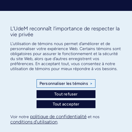
L’UdeM reconnaît l’importance de respecter la
vie privée
L’utilisation de témoins nous permet d’améliorer et de
Abonnez-vous à notre infolettre
personnaliser votre expérience Web. Certains témoins sont
pour connaître l’actualité facultaire
obligatoires pour assurer le fonctionnement et la sécurité
du site Web, alors que d’autres enregistrent vos
préférences. En acceptant tout, vous consentez à notre
utilisation de témoins pour mieux répondre à vos besoins.
Personnaliser les témoins
>
S'ABONNER
Tout refuser
Tout accepter
© Faculté de médecine - Université de Montréal
politique de confidentialité
Voir notre
et nos
conditions d’utilisation
.
Plan de site
Confidentialité
Conditions d’utilisation
Paramètres des témoins