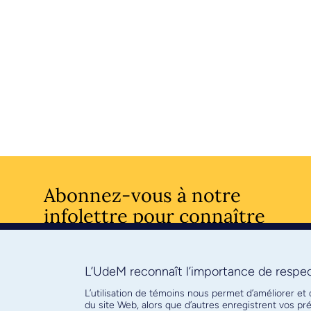
Abonnez-vous à notre
infolettre pour connaître
l’actualité facultaire
L’UdeM reconnaît l’importance de respect
S'ABONNE
L’utilisation de témoins nous permet d’améliorer et
du site Web, alors que d’autres enregistrent vos p