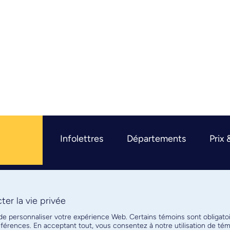
Infolettres
Départements
Prix 
er la vie privée
R
 de personnaliser votre expérience Web. Certains témoins sont obligato
références. En acceptant tout, vous consentez à notre utilisation de t