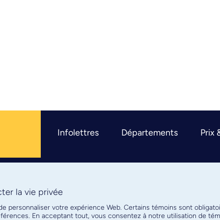
Infolettres
Départements
Prix 
er la vie privée
R
 de personnaliser votre expérience Web. Certains témoins sont obligato
références. En acceptant tout, vous consentez à notre utilisation de t