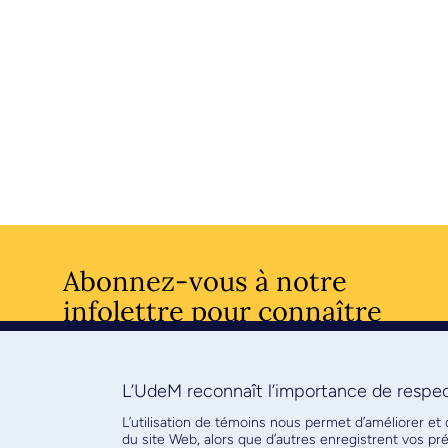
Abonnez-vous à notre
infolettre pour connaître
l’actualité facultaire
L’UdeM reconnaît l’importance de respect
S'ABONNE
L’utilisation de témoins nous permet d’améliorer et
du site Web, alors que d’autres enregistrent vos p