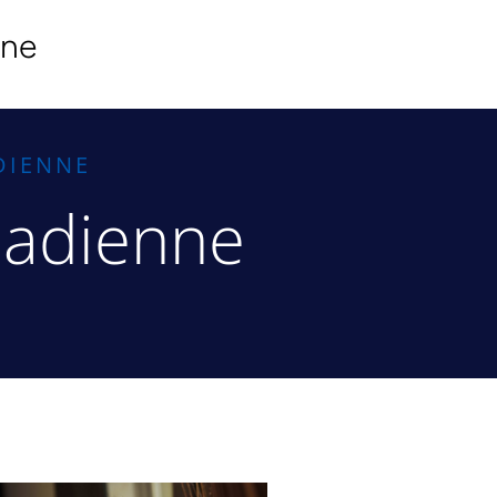
ine
DIENNE
nadienne