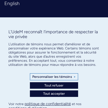
English
L’UdeM reconnaît l’importance de respecter la
vie privée
L’utilisation de témoins nous permet d’améliorer et de
Abonnez-vous à notre infolettre
personnaliser votre expérience Web. Certains témoins sont
pour connaître l’actualité facultaire
obligatoires pour assurer le fonctionnement et la sécurité
du site Web, alors que d’autres enregistrent vos
préférences. En acceptant tout, vous consentez à notre
utilisation de témoins pour mieux répondre à vos besoins.
Personnaliser les témoins
>
S'ABONNER
Tout refuser
Tout accepter
© Faculté de médecine - Université de Montréal
politique de confidentialité
Voir notre
et nos