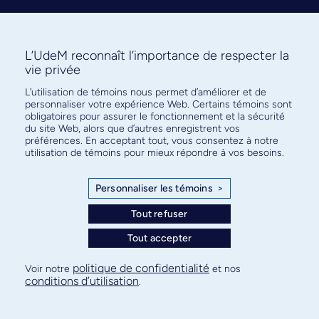
L’UdeM reconnaît l’importance de respecter la
vie privée
L’utilisation de témoins nous permet d’améliorer et de
Abonnez-vous à notre infolettre
personnaliser votre expérience Web. Certains témoins sont
pour connaître l’actualité facultaire
obligatoires pour assurer le fonctionnement et la sécurité
du site Web, alors que d’autres enregistrent vos
préférences. En acceptant tout, vous consentez à notre
utilisation de témoins pour mieux répondre à vos besoins.
Personnaliser les témoins
>
S'ABONNER
Tout refuser
Tout accepter
© Faculté de médecine - Université de Montréal
politique de confidentialité
Voir notre
et nos
conditions d’utilisation
.
Plan de site
Confidentialité
Conditions d’utilisation
Paramètres des témoins