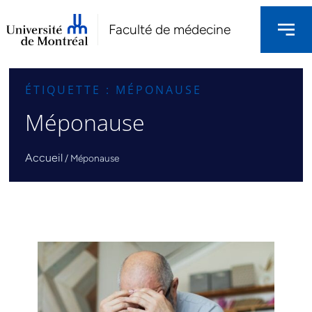
Faculté de médecine
ÉTIQUETTE : MÉPONAUSE
Méponause
Accueil
/
Méponause