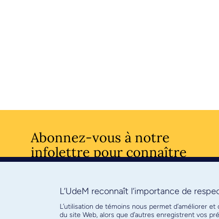
Abonnez-vous à notre
infolettre pour connaître
l’actualité facultaire
L’UdeM reconnaît l’importance de respect
S'ABONNE
L’utilisation de témoins nous permet d’améliorer et
du site Web, alors que d’autres enregistrent vos p