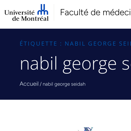
Faculté de médec
ÉTIQUETTE : NABIL GEORGE SE
nabil george 
Accueil
/
nabil george seidah