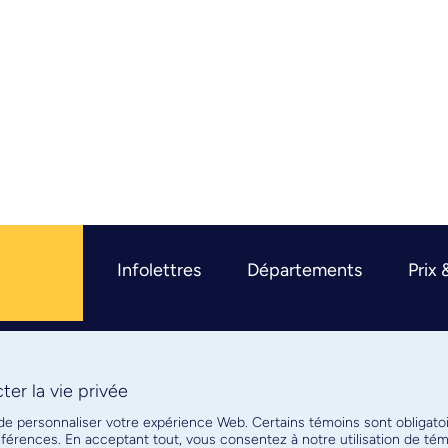
Infolettres
Départements
Prix 
er la vie privée
R
 de personnaliser votre expérience Web. Certains témoins sont obligato
références. En acceptant tout, vous consentez à notre utilisation de t