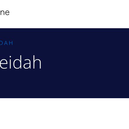
ine
IDAH
seidah